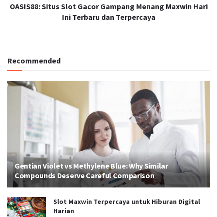
OASIS88: Situs Slot Gacor Gampang Menang Maxwin Hari
Ini Terbaru dan Terpercaya
Recommended
Gentian Violet vs Methylene Blue: Why Similar
Compounds Deserve Careful Comparison
Slot Maxwin Terpercaya untuk Hiburan Digital
Harian