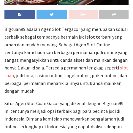
Bigcuan99 adalah Agen Slot Tergacor yang merupakan solusi
terbaik sebagai tempatnya bermain judi slot terbaru yang
aman dan mudah menang. Sebagai Agen Slot Online
tentunya kami hadirkan berbagai permainan judi online yang
sangat mengasyikkan untuk anda akses dan mainkan dengan
hanya 1 akun id saja. Tersedia permainan lengkap seperti
slot
cuan
, judi bola, casino online, togel online, poker online, dan
berbagai permainan menarik lainnya untuk anda mainkan
dengan mudah.
Situs Agen Slot Cuan Gacor yang dikenal dengan Bigcuan99
ini tentunya menjadi opsi terbaik bagi para pecinta judi di
Indonesia. Dimana kami siap menawarkan pengalaman judi
online terlengkap di Indonesia yang dapat diakses dengan