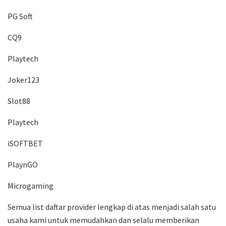
PG Soft
CQ9
Playtech
Joker123
Slot88
Playtech
iSOFTBET
PlaynGO
Microgaming
Semua list daftar provider lengkap di atas menjadi salah satu
usaha kami untuk memudahkan dan selalu memberikan