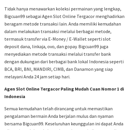
Tidak hanya menawarkan koleksi permainan yang lengkap,
Bigcuan99 sebagai Agen Slot Online Tergacor menghadirkan
beragam metode transaksi lain. Anda memiliki kemudahan
dalam melakukan transaksi melalui berbagai metode,
termasuk transfer via E-Money / E-Wallet seperti slot
deposit dana, linkaja, ovo, dan gopay. Bigcuan99 juga
menyediakan metode transaksi melalui transfer bank
dengan dukungan dari berbagai bank lokal Indonesia seperti
BCA, BRI, BNI, MANDIRI, CIMB, dan Danamon yang siap
melayani Anda 24 jam setiap hari.
Agen Slot Online Tergacor Paling Mudah Cuan Nomor 1 di
Indonesia
Semua kemudahan telah dirancang untuk memastikan
pengalaman bermain Anda berjalan mulus dan nyaman
bersama Bigcuan99. Keseluruhan keunggulan ini dapat Anda