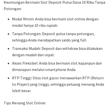
Keuntungan Bermain Slot Deposit Pulsa Dana 10 Ribu Tanpa
Potongan:
Modal Minim: Anda bisa bermain slot online dengan
modal hanya 10 ribu rupiah.
Tanpa Potongan: Deposit pulsa tanpa potongan,
sehingga Anda mendapatkan saldo yang full.
Transaksi Mudah: Deposit dan withdraw bisa dilakukan
dengan mudah dan cepat.
Akses Fleksibel: Anda bisa bermain slot kapanpun dan
dimanapun melalui smartphone Anda.
RTP Tinggi: Situs slot gacor menawarkan RTP (Return
to Player) yang tinggi, sehingga peluang menang Anda
lebih besar.
Tips Menang Slot Online: