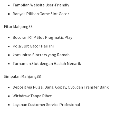
Tampilan Website User-Friendly
Banyak Pilihan Game Slot Gacor
Fitur Mahjong88
Bocoran RTP Slot Pragmatic Play
Pola Slot Gacor Hari Ini
komunitas Slotters yang Ramah
Turnamen Slot dengan Hadiah Menarik
Simpulan Mahjong88
Deposit via Pulsa, Dana, Gopay, Ovo, dan Transfer Bank
Withdraw Tanpa Ribet
Layanan Customer Service Profesional